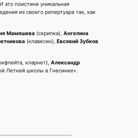
И это поистине уникальная
дения из своего репертуара так, как
ия Мамяшева
(скрипка),
Ангелина
етникова
(клавесин),
Евсевий Зубков
окфлейта, кларнет),
Александр
ой Летней школы в Гнесинке».