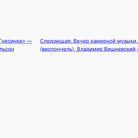
Гнесинке» —
Следующая:
Вечер камерной музыки
льсон
(виолончель), Владимир Вишневский 