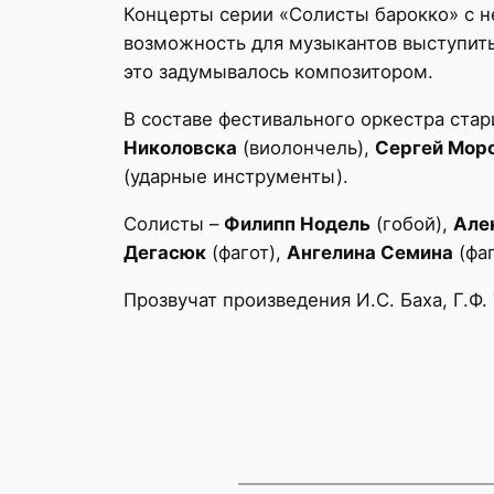
Концерты серии «Солисты барокко» с н
возможность для музыкантов выступить
это задумывалось композитором.
В составе фестивального оркестра ста
Николовска
(виолончель),
Сергей Мор
(ударные инструменты).
Солисты –
Филипп Нодель
(гобой),
Але
Дегасюк
(фагот),
Ангелина Семина
(фаг
Прозвучат произведения И.С. Баха, Г.Ф.