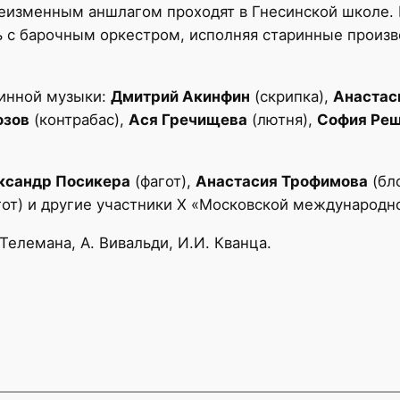
еизменным аншлагом проходят в Гнесинской школе. 
 с барочным оркестром, исполняя старинные произве
ринной музыки:
Дмитрий Акинфин
(скрипка),
Анастас
озов
(контрабас),
Ася Гречищева
(лютня),
София Реш
ксандр Посикера
(фагот),
Анастасия Трофимова
(бл
от) и другие участники Х «Московской международн
 Телемана, А. Вивальди, И.И. Кванца.