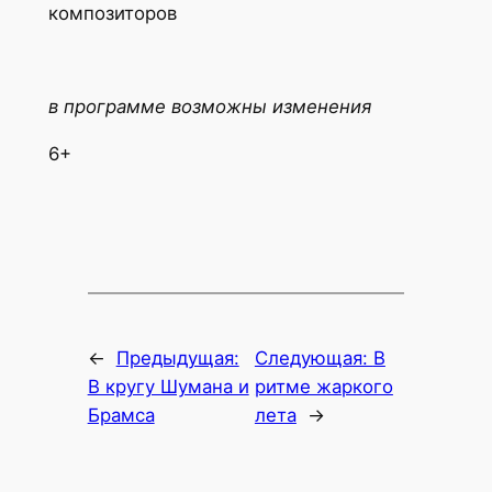
композиторов
в программе возможны изменения
6+
←
Предыдущая:
Следующая:
В
В кругу Шумана и
ритме жаркого
Брамса
лета
→